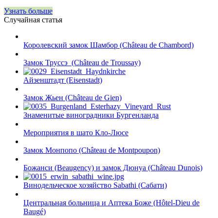
Узнать больше
Случайная статья
Королевский замок Шамбор (Château de Chambord)
Замок Труссэ (Château de Troussay)
Айзенштадт (Eisenstadt)
Замок Жьен (Château de Gien)
Знаменитые виноградники Бургенланда
Мероприятия в шато Кло-Люсе
Замок Монпопо (Château de Montpoupon)
Божанси (Beaugency) и замок Дюнуа (Château Dunois)
Винодельческое хозяйство Sabathi (Сабати)
Центральная больница и Аптека Боже (Hôtel-Dieu de
Baugé)