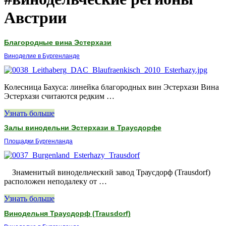
Австрии
Благородные вина Эстерхази
Виноделие в Бургенланде
Колесница Бахуса: линейка благородных вин Эстерхази Ви­на
Эс­тер­ха­зи счи­та­ют­ся ред­ким …
Узнать больше
Залы винодельни Эстерхази в Траусдорфе
Площадки Бургенланда
Зна­ме­ни­тый ви­но­дель­че­ский за­вод Тра­у­сдорф (Trausdorf)
рас­по­ло­жен непо­да­ле­ку от …
Узнать больше
Винодельня Траусдорф (Trausdorf)