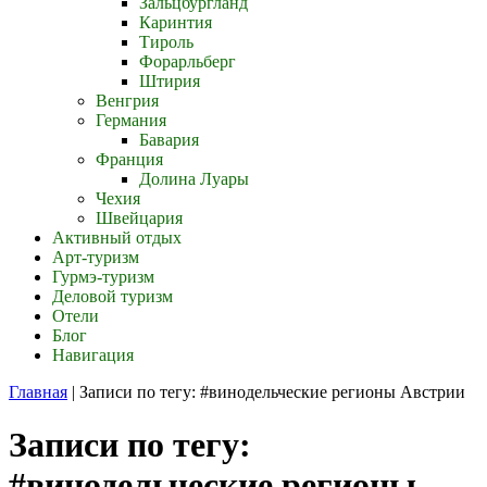
Зальцбургланд
Каринтия
Тироль
Форарльберг
Штирия
Венгрия
Германия
Бавария
Франция
Долина Луары
Чехия
Швейцария
Активный отдых
Арт-туризм
Гурмэ-туризм
Деловой туризм
Отели
Блог
Навигация
Главная
|
Записи по тегу: #винодельческие регионы Австрии
Записи по тегу:
#винодельческие регионы