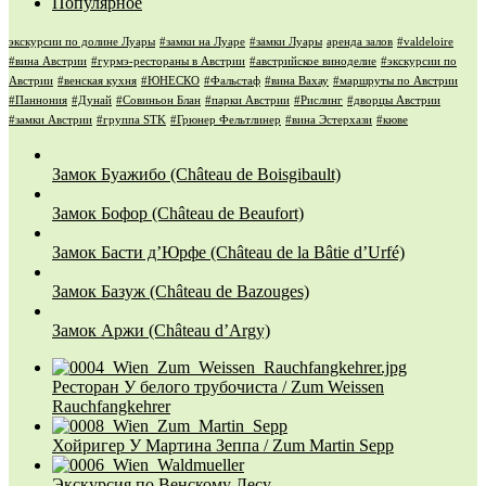
Популярное
экскурсии по долине Луары
#замки на Луаре
#замки Луары
аренда залов
#valdeloire
#вина Австрии
#гурмэ-рестораны в Австрии
#австрийское виноделие
#экскурсии по
Австрии
#венская кухня
#ЮНЕСКО
#Фальстаф
#вина Вахау
#маршруты по Австрии
#Паннония
#Дунай
#Совиньон Блан
#парки Австрии
#Рислинг
#дворцы Австрии
#замки Австрии
#группа STK
#Грюнер Фельтлинер
#вина Эстерхази
#кюве
Замок Буажибо (Château de Boisgibault)
Замок Бофор (Château de Beaufort)
Замок Басти д’Юрфе (Château de la Bâtie d’Urfé)
Замок Базуж (Château de Bazouges)
Замок Аржи (Château d’Argy)
Ресторан У белого трубочиста / Zum Weissen
Rauchfangkehrer
Хойригер У Мартина Зеппа / Zum Martin Sepp
Экскурсия по Венскому Лесу