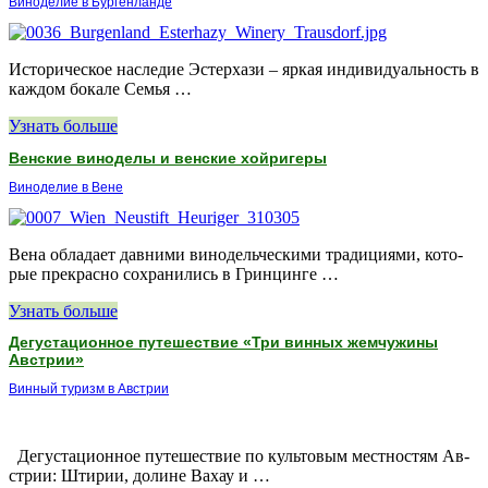
Виноделие в Бургенланде
Историческое наследие Эстерхази – яркая индивидуальность в
каждом бокале Се­мья …
Узнать больше
Венские виноделы и венские хойригеры
Виноделие в Вене
Ве­на об­ла­да­ет дав­ни­ми ви­но­дель­че­ски­ми тра­ди­ци­я­ми, ко­то­
рые пре­крас­но со­хра­ни­лись в Грин­цин­ге …
Узнать больше
Дегустационное путешествие «Три винных жемчужины
Австрии»
Винный туризм в Австрии
Де­гу­ста­ци­он­ное пу­те­ше­ствие по куль­то­вым мест­но­стям Ав­
стрии: Шти­рии, до­лине Ва­хау и …